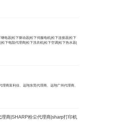
松下继电器|松下驱动器|松下伺服电机|松下连接器|松下
|松下电阻代理商|松下洗衣机|松下空调|松下热水器|
代理商富利佳、远翔东莞代理商、远翔广州代理商、
商|SHARP粉尘代理商|sharp打印机