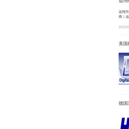
远翔
远翔升
商｜远
2023/3
美国
德国海